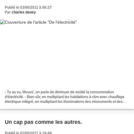
Publié le 03/06/2011 à 06:27
Par
charles daney
- Tu as vu, Mouss', on parle de diminuer de moitié la consommation
d'électricité. - Bien sûr, en multipliant les habitations à clim avec chauffage
électrique intégré, en multipliant les illuminations des mionuments et des
rues en guiralndes, en développant...
Un cap pas comme les autres.
Publié le 02/06/2011 à 18:49