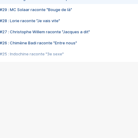
#29 : MC Solaar raconte "Bouge de là"
28 : Lorie raconte "Je vais vite"
#27 : Christophe Willem raconte "Jacques a dit"
#26 : Chimène Badi raconte "Entre nous"
#25 : Indochine raconte "3e sexe"
#24 : Zaho raconte "C'est chelou"
#23 : Patrick Bruel raconte "Au café des délices"
#22 : Kyo raconte "Le chemin"
#21 : Nolwenn Leroy raconte "Cassé"
#20 : Patrick Hernandez raconte "Born to be alive"
#19 : Lorie raconte "Près de moi"
#18 : Michael Jones raconte "A nos actes manqués" (avec Jean-Jacque