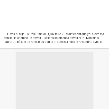
- Où vas-tu Mije - À Pôle Emploi - Quoi faire ? - Maintenant que j’ai élevé ma
famille, je cherche un travail - Tu tiens tellement à travailler ? - Non mais
j’aurai un pécule de remise au boulot et dans six mois je reviendrai avec une
indemnité de licenciement...