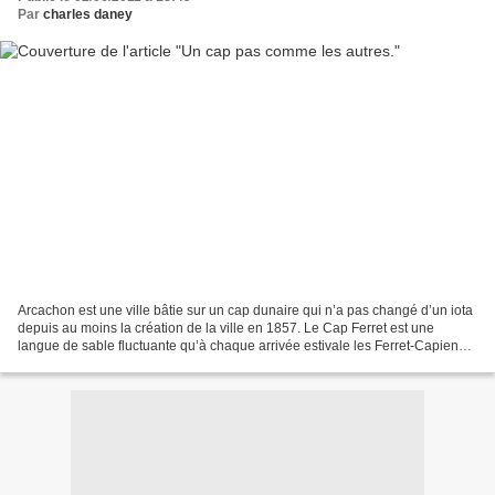
Par
charles daney
Arcachon est une ville bâtie sur un cap dunaire qui n’a pas changé d’un iota
depuis au moins la création de la ville en 1857. Le Cap Ferret est une
langue de sable fluctuante qu’à chaque arrivée estivale les Ferret-Capiens
vont mesurer au centimètre près...