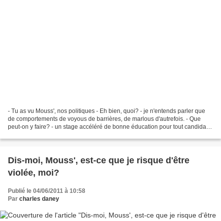
- Tu as vu Mouss', nos politiques - Eh bien, quoi? - je n'entends parler que
de comportements de voyous de barrières, de marlous d'autrefois. - Que
peut-on y faire? - un stage accéléré de bonne éducation pour tout candidat à
une élection. Photographie...
Dis-moi, Mouss', est-ce que je risque d'être
violée, moi?
Publié le 04/06/2011 à 10:58
Par
charles daney