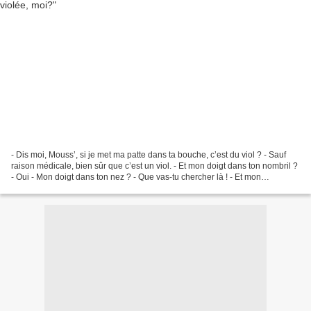
- Dis moi, Mouss’, si je met ma patte dans ta bouche, c’est du viol ? - Sauf
raison médicale, bien sûr que c’est un viol. - Et mon doigt dans ton nombril ?
- Oui - Mon doigt dans ton nez ? - Que vas-tu chercher là ! - Et mon
auriculaire dans ton oreille...