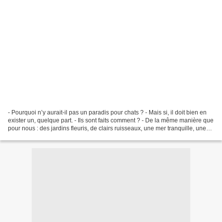
- Pourquoi n’y aurait-il pas un paradis pour chats ? - Mais si, il doit bien en
exister un, quelque part. - Ils sont faits comment ? - De la même manière que
pour nous : des jardins fleuris, de clairs ruisseaux, une mer tranquille, une
maîtresse qui t’aime.....