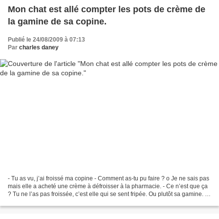
Mon chat est allé compter les pots de crème de
la gamine de sa copine.
Publié le 24/08/2009 à 07:13
Par
charles daney
- Tu as vu, j’ai froissé ma copine - Comment as-tu pu faire ? o Je ne sais pas
mais elle a acheté une crème à défroisser à la pharmacie. - Ce n’est que ça
? Tu ne l’as pas froissée, c’est elle qui se sent fripée. Ou plutôt sa gamine. -
Penses-tu ! Comment...