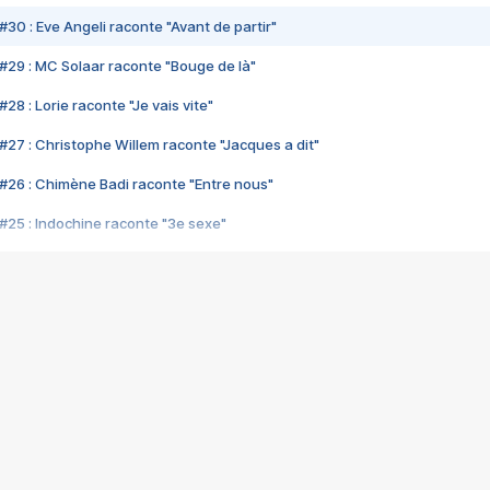
#30 : Eve Angeli raconte "Avant de partir"
#29 : MC Solaar raconte "Bouge de là"
28 : Lorie raconte "Je vais vite"
#27 : Christophe Willem raconte "Jacques a dit"
#26 : Chimène Badi raconte "Entre nous"
#25 : Indochine raconte "3e sexe"
#24 : Zaho raconte "C'est chelou"
#23 : Patrick Bruel raconte "Au café des délices"
#22 : Kyo raconte "Le chemin"
#21 : Nolwenn Leroy raconte "Cassé"
#20 : Patrick Hernandez raconte "Born to be alive"
#19 : Lorie raconte "Près de moi"