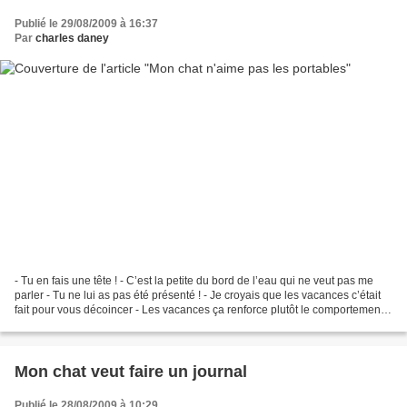
Publié le 29/08/2009 à 16:37
Par
charles daney
- Tu en fais une tête ! - C’est la petite du bord de l’eau qui ne veut pas me
parler - Tu ne lui as pas été présenté ! - Je croyais que les vacances c’était
fait pour vous décoincer - Les vacances ça renforce plutôt le comportement
habituel. Elle est...
Mon chat veut faire un journal
Publié le 28/08/2009 à 10:29