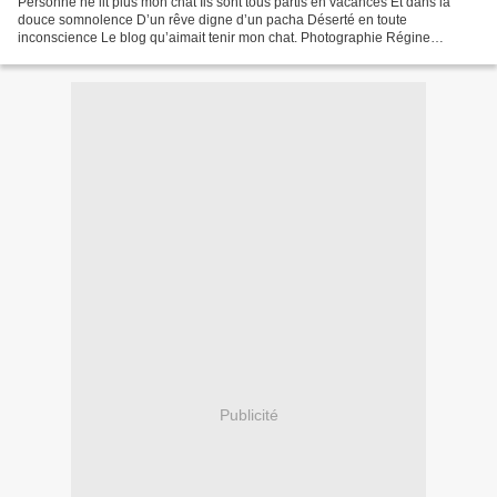
Personne ne lit plus mon chat Ils sont tous partis en vacances Et dans la
douce somnolence D’un rêve digne d’un pacha Déserté en toute
inconscience Le blog qu’aimait tenir mon chat. Photographie Régine
Rosenthal
Publicité