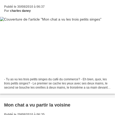
Publié le 30/08/2010 à 06:37
Par
charles daney
- Tu as vu les trois petits singes du café du commerce? - Eh bien, quoi, les
trois petits singes? - Le premier se cache les yeux avec ses deux mains, le
second se bouche les oreilles à deux mains, le troisième a sa main devant la
bouche - Et de l'autre,...
Mon chat a vu partir la voisine
Publié le 29/08/2010 à 06:35