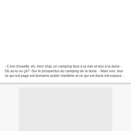
- C'est chouette, eh, mon chat, un camping face à la mer et dos à la dune -
Où as-tu vu çà? -Sur le prospectus du camping de la dune. - Mais non, tout
ce qui est page est domaine public maritime et ce qui est dune est espace
protégé. - où est donc le...