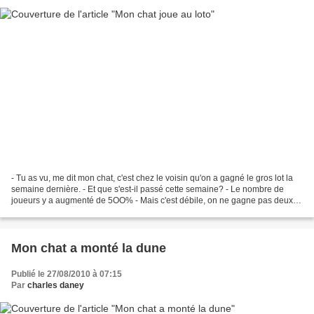
- Tu as vu, me dit mon chat, c'est chez le voisin qu'on a gagné le gros lot la
semaine dernière. - Et que s'est-il passé cette semaine? - Le nombre de
joueurs y a augmenté de 5OO% - Mais c'est débile, on ne gagne pas deux
fois au même endroit. - Je sais...
Mon chat a monté la dune
Publié le 27/08/2010 à 07:15
Par
charles daney