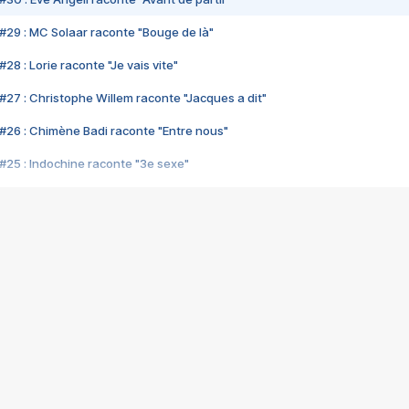
#29 : MC Solaar raconte "Bouge de là"
28 : Lorie raconte "Je vais vite"
#27 : Christophe Willem raconte "Jacques a dit"
#26 : Chimène Badi raconte "Entre nous"
#25 : Indochine raconte "3e sexe"
#24 : Zaho raconte "C'est chelou"
#23 : Patrick Bruel raconte "Au café des délices"
#22 : Kyo raconte "Le chemin"
#21 : Nolwenn Leroy raconte "Cassé"
#20 : Patrick Hernandez raconte "Born to be alive"
#19 : Lorie raconte "Près de moi"
#18 : Michael Jones raconte "A nos actes manqués" (avec Jean-Jacque