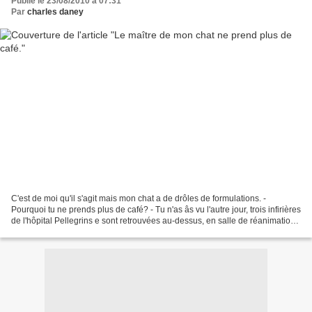
Publié le 23/08/2010 à 07:31
Par
charles daney
C'est de moi qu'il s'agit mais mon chat a de drôles de formulations. -
Pourquoi tu ne prends plus de café? - Tu n'as âs vu l'autre jour, trois infirières
de l'hôpital Pellegrins e sont retrouvées au-dessus, en salle de réanimation
pour avoir bu du café....