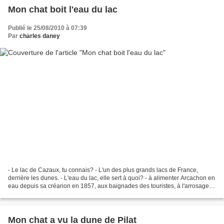
Mon chat boit l'eau du lac
Publié le 25/08/2010 à 07:39
Par
charles daney
- Le lac de Cazaux, tu connais? - L'un des plus grands lacs de France,
derrière les dunes. - L'eau du lac, elle sert à quoi? - à alimenter Arcachon en
eau depuis sa créarion en 1857, aux baignades des touristes, à l'arrosage
des champs de maÏs, que sais-je...
Mon chat a vu la dune de Pilat