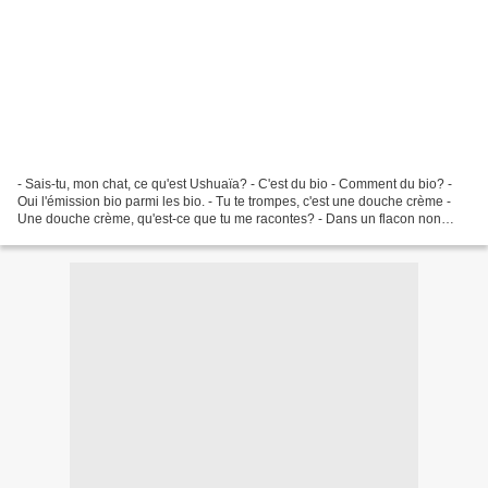
- Sais-tu, mon chat, ce qu'est Ushuaïa? - C'est du bio - Comment du bio? -
Oui l'émission bio parmi les bio. - Tu te trompes, c'est une douche crème -
Une douche crème, qu'est-ce que tu me racontes? - Dans un flacon non
dégradable, aux figues d'Anatolie...