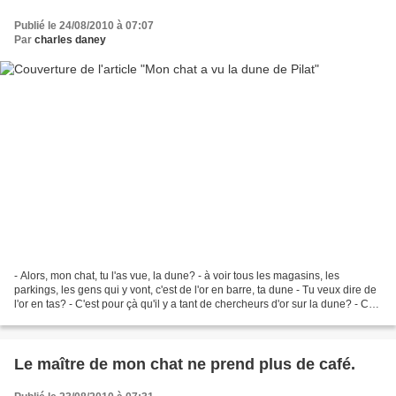
Publié le 24/08/2010 à 07:07
Par
charles daney
- Alors, mon chat, tu l'as vue, la dune? - à voir tous les magasins, les
parkings, les gens qui y vont, c'est de l'or en barre, ta dune - Tu veux dire de
l'or en tas? - C'est pour çà qu'il y a tant de chercheurs d'or sur la dune? - Ce
ne sont pas des...
Le maître de mon chat ne prend plus de café.