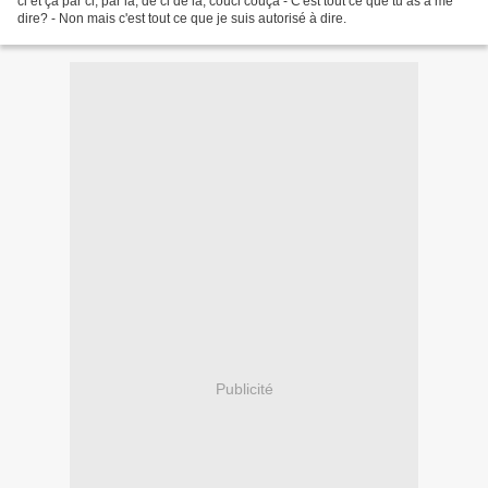
ci et ça par ci, par là; de ci de là; couci couça - C'est tout ce que tu as à me
dire? - Non mais c'est tout ce que je suis autorisé à dire.
Publicité