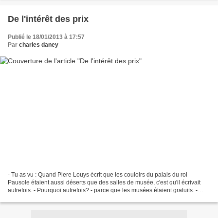
De l'intérêt des prix
Publié le 18/01/2013 à 17:57
Par
charles daney
- Tu as vu : Quand Piere Louys écrit que les couloirs du palais du roi
Pausole étaient aussi déserts que des salles de musée, c'est qu'il écrivait
autrefois. - Pourquoi autrefois? - parce que les musées étaient gratuits. -
Pourquoi sont-ils plein aujourd'hui?...