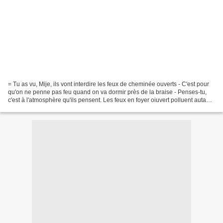
= Tu as vu, Mije, ils vont interdire les feux de cheminée ouverts - C'est pour
qu'on ne penne pas feu quand on va dormir près de la braise - Penses-tu,
c'est à l'atmosphère qu'ils pensent. Les feux en foyer oiuvert polluent autant
que 2500 voitures -...