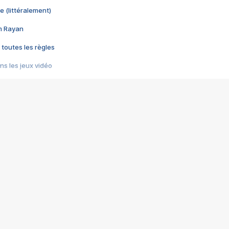
e (littéralement)
im Rayan
 toutes les règles
s les jeux vidéo
us choquant de Rockstar ? - Le scandale BULLY
e plus moche de Steam
du RÊVE tourne au CAUCHEMAR
pendant 8 heures
it… à tort
umiliés par un jeu vidéo
ire - Final Fantasy 8
ti un empire - Age of Empires