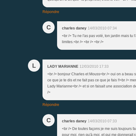
Répondre
C
charles daney
14/03/2010 07:34
<br /> Tu ne l'as pas volé, ton jardin mais tu
limites.<br /> <br /> <br />
L
LADY MARIANNE
12/03/2010 17:33
<br /> bonjour Charles et Mouss<br /> oui on a beau se 
ce que je te dis et ne fait pas ce que je fais !!<br /> 
Lady Marianne<br /> et si on faisait une association d
/>
Répondre
C
charles daney
14/03/2010 07:33
<br /> De toutes façons je me suis toujours fa
pour moi, rien qu'à moi, et qui me donnerait r