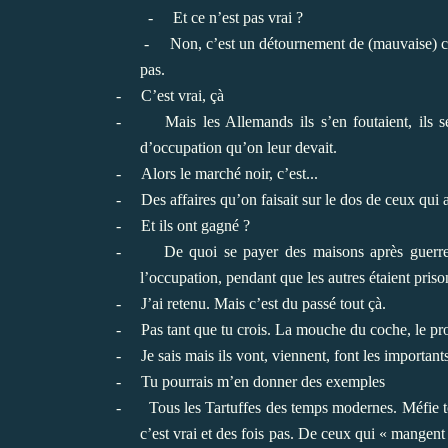
-
Et ce n’est pas vrai ?
-
Non, c’est un détournement de (mauvaise) con
pas.
-
C’est vrai, çà
-
Mais les Allemands ils s’en foutaient, ils s
d’occupation qu’on leur devait.
-
Alors le marché noir, c’est...
-
Des affaires qu’on faisait sur le dos de ceux qui
-
Et ils ont gagné ?
-
De quoi se payer des maisons après guerre 
l’occupation, pendant que les autres étaient prison
-
J’ai retenu. Mais c’est du passé tout çà.
-
Pas tant que tu crois. La mouche du coche, le prof
-
Je sais mais ils vont, viennent, font les importants
-
Tu pourrais m’en donner des exemples
-
Tous les Tartuffes des temps modernes. Méfie to
c’est vrai et des fois pas. De ceux qui « mangent 