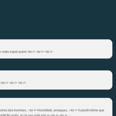
votre esprit acéré.<br /> <br /> <br />
<br /> <br /> <br />
stoires des hommes...<br /> Honnêteté, arnaques...<br /> Il paraît même que
isMON jardin, je l'ai pas volé !<br /> <br /> <br />