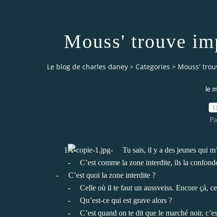
Mouss' trouve im
Le blog de charles daney
>
Categories
>
Mouss' trou
le m
1
Pa
-
Tu sais, il y a des jeunes qui 
-
C’est comme la zone interdite, ils la confond
-
C’est quoi la zone interdite ?
-
Celle où il te faut un aussveiss. Encore çà, c
-
Qu’est-ce qui est grave alors ?
-
C’est quand on te dit que le marché noir, c’est