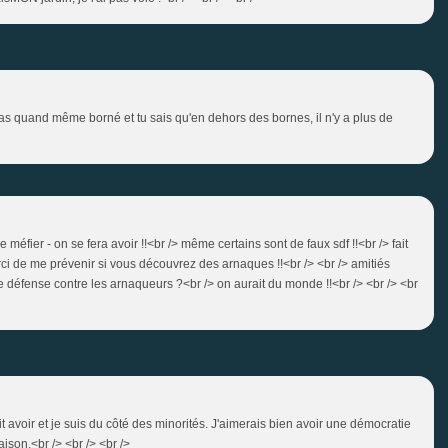
 l'as quand même borné et tu sais qu'en dehors des bornes, il n'y a plus de
méfier - on se fera avoir !!<br /> même certains sont de faux sdf !!<br /> fait
merci de me prévenir si vous découvrez des arnaques !!<br /> <br /> amitiés
e défense contre les arnaqueurs ?<br /> on aurait du monde !!<br /> <br /> <br
it avoir et je suis du côté des minorités. J'aimerais bien avoir une démocratie
aison.<br /> <br /> <br />