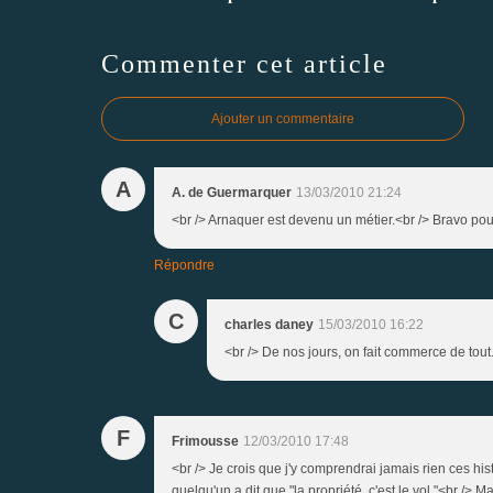
Commenter cet article
Ajouter un commentaire
A
A. de Guermarquer
13/03/2010 21:24
<br /> Arnaquer est devenu un métier.<br /> Bravo pour 
Répondre
C
charles daney
15/03/2010 16:22
<br /> De nos jours, on fait commerce de tout.
F
Frimousse
12/03/2010 17:48
<br /> Je crois que j'y comprendrai jamais rien ces hi
quelqu'un a dit que "la propriété, c'est le vol."<br /> Ma