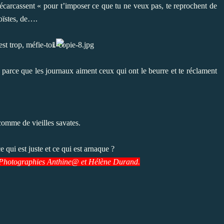
écarcassent « pour t’imposer ce que tu ne veux pas, te reprochent de
goïstes, de….
st trop, méfie-toi.
ut parce que les journaux aiment ceux qui ont le beurre et te réclament
 comme de vieilles savates.
e qui est juste et ce qui est arnaque ?
Photographies Anthine@ et Hélène Durand.