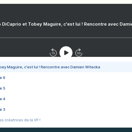
 DiCaprio et Tobey Maguire, c'est lui ! Rencontre avec Dam
bey Maguire, c'est lui ! Rencontre avec Damien Witecka
e 6
e 5
e 4
e 3
s créatrices de la VF !
e 2