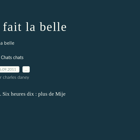
fait la belle
la belle
Chats chats
6.09.2011
…
r charles daney
. Six heures dix : plus de Mije