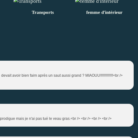
Transports
femme d'intérieur
 devait avoir bien faim après un saut aussi grand ? MIAOUU!!!!!!!!!!!!!!<br />
prodigue mais je n'ai pas tué le veau gras.<br /> <br /> <br /> <br />