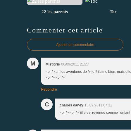
22 les parents
Toc
Commenter cet article
Ajouter un commentaire
M
Mistigris
06/09/2011 21:27
<br /> ah les aventures de Mije !! j'aime bien, mais elle
<br /> <br />
Répondre
C
charles daney
15/09/2011 07:31
<br /> <br /> Elle est revenue comme l'enfant 