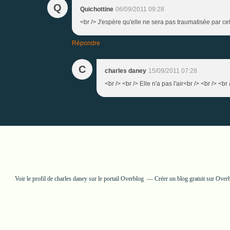
Q
Quichottine
06/09/2011 09:28
<br /> J'espère qu'elle ne sera pas traumatisée par cet
Répondre
C
charles daney
15/09/2011 07:28
<br /> <br /> Elle n'a pas l'air<br /> <br /> <br 
Voir le profil de
charles daney
sur le portail Overblog
Créer un blog gratuit sur Over