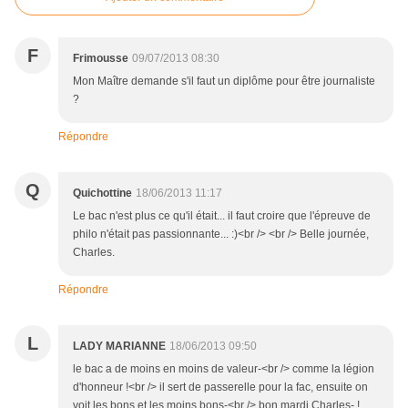
F
Frimousse
09/07/2013 08:30
Mon Maître demande s'il faut un diplôme pour être journaliste
?
Répondre
Q
Quichottine
18/06/2013 11:17
Le bac n'est plus ce qu'il était... il faut croire que l'épreuve de
philo n'était pas passionnante... :)<br /> <br /> Belle journée,
Charles.
Répondre
L
LADY MARIANNE
18/06/2013 09:50
le bac a de moins en moins de valeur-<br /> comme la légion
d'honneur !<br /> il sert de passerelle pour la fac, ensuite on
voit les bons et les moins bons-<br /> bon mardi Charles- !